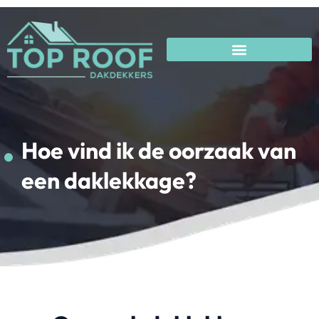
Hoe vind ik de
oorzaak van een
Hoe vind ik de oorzaak van
daklekkage?
een daklekkage?